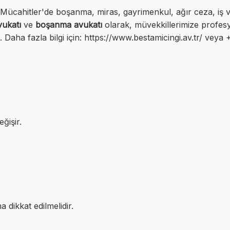
cahitler'de boşanma, miras, gayrimenkul, ağır ceza, iş v
vukatı
ve
boşanma avukatı
olarak, müvekkillerimize profes
. Daha fazla bilgi için: https://www.bestamicingi.av.tr/ ve
ğişir.
 dikkat edilmelidir.