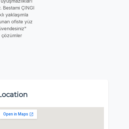
uyuşmazlıkları
. Bestami ÇINGI
lı yaklaşımla
unan ofiste yüz
üvendesiniz"
li çözümler
Location