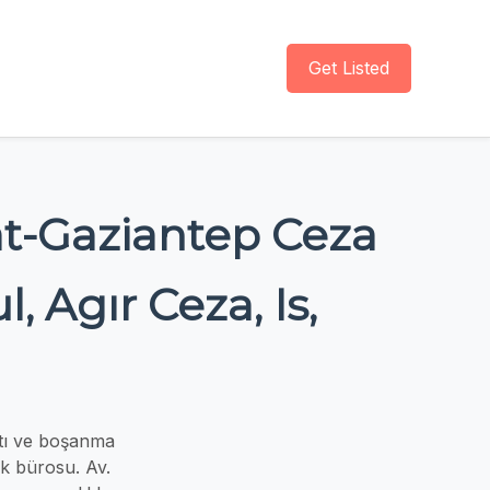
Get Listed
t-Gaziantep Ceza
 Agır Ceza, Is,
tı ve boşanma
uk bürosu. Av.