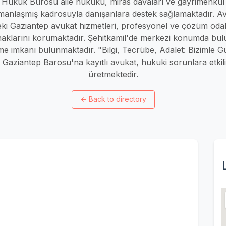
Hukuk Bürosu aile hukuku, miras davaları ve gayrimenkul 
anlaşmış kadrosuyla danışanlara destek sağlamaktadır. Av
i Gaziantep avukat hizmetleri, profesyonel ve çözüm odak
haklarını korumaktadır. Şehitkamil'de merkezi konumda bul
e imkanı bulunmaktadır. "Bilgi, Tecrübe, Adalet: Bizimle G
 Gaziantep Barosu'na kayıtlı avukat, hukuki sorunlara etki
üretmektedir.
←
Back to directory