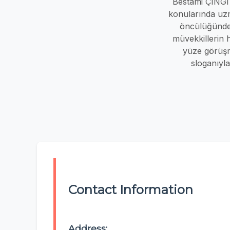
Bestami ÇINGI 
konularında uzm
öncülüğündek
müvekkillerin 
yüze görüşm
sloganıyla
Contact Information
Address: