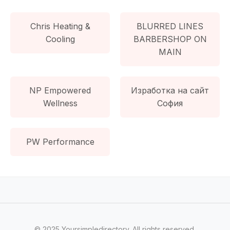
Chris Heating &
BLURRED LINES
Cooling
BARBERSHOP ON
MAIN
NP Empowered
Изработка на сайт
Wellness
София
PW Performance
© 2025 Yoursimpledirectory. All rights reserved.