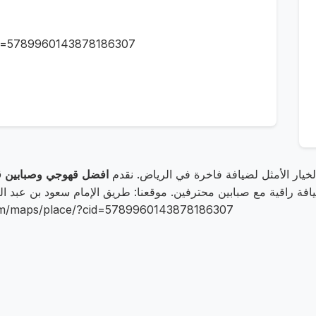
id=5789960143878186307
الخيار الأمثل لضيافة فاخرة في الرياض. نقدم
افضل قهوجي وصبابين ق
0506451744. زوروا موقعنا: ace/?cid=5789960143878186307