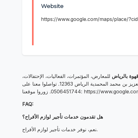
Website
https://www.google.com/maps/place/?c
هوة بالرياض
للمعارض، المؤتمرات، الفعاليات، الإحتفالات،
والمناسبات الخاصة. نتميز بتقديم خدمات ضيافة راقية مع صبابين محترفين. موقعنا: طريق الإمام سعود بن عبد العزيز بن محمد المحمدية الرياض 12363. تواصلوا معنا على
https://www.google.com/maps/pl
FAQ:
هل تقدمون خدمات تأجير لوازم الأفراح؟
نعم، نوفر خدمات تأجير لوازم الأفراح.