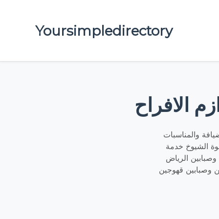
Yoursimpledirectory
زم الافراح
يافة والمناسبات
يق متميز بالمعرفة والخبرة صبابين قهوة نحن الأفضل في تقديم
وصبابين الرياض
 وصبابين قهوجين